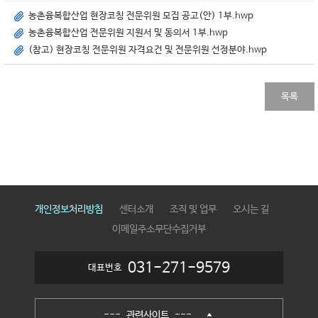
농촌융복합산업 현장코칭 전문위원 모집 공고(안) 1부.hwp
농촌융복합산업 전문위원 지원서 및 동의서 1부.hwp
(참고) 현장코칭 전문위원 자격요건 및 전문위원 선정분야.hwp
목록
개인정보처리방침
센터소개
조직 및 업무
오시는 길
이메일주소무단수집거부
031-271-9579
대표번호
--- 관련사이트 ---