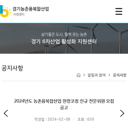
모바일 주 메뉴 열기
살기좋은 도시, 활짝 웃는 농촌
경기 6차산업 활성화 지원센터
공지사항
알림과 참여
공지사항
2024년도 농촌융복합산업 현장코칭 신규 전문위원 모집
공고
작성일 : 2024-02-08
조회 : 659