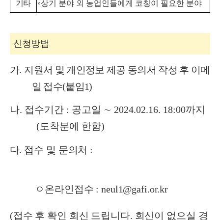
기타
◦
상기 분야 외 농업인들에게 코칭이 필요한 분야
신청방법
가
.
지원서 및 개인정보 제공 동의서 작성 후 이메
일 접수(붙임1)
나
.
접수기간
:
공고일
∼
2024.02.16. 18:00
까지
(
도착분에 한함
)
다
.
접수 및 문의처
:
ㅇ온라인접수 : neul1@gafi.or.kr
(접수 후 확인 회신 드립니다. 회신이 없으실 경