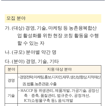
모집 분야
가
.
(
대상
)
경영
,
기술
,
마케팅 등 농촌융복합산
업 활성화를 위한 현장
코칭 활동을 수행
할 수 있는 자
나
. (
규모
)
분야별 약간 명
다
. (
분야
)
경영
,
기술
,
기타
분야
지원 대상 분야
◦
경영전략
,
마케팅
,
홍보
,
디자인
,
재무
,
생산성향상
,
지적재산
경영
권
,
법률
,
농촌관광
,
수출
◦
HACCP
등 위생관리
,
제품개발
,
가공기술
,
공장신
기술
축
ㆍ
증축
,
품질관리
,
법규준수
,
공정개선
,
ICT(
쇼핑몰구축 등
),
음식개발