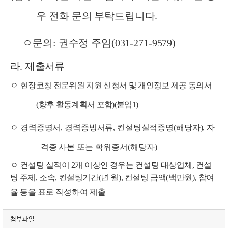
우 전화 문의 부탁드립니다.
ㅇ​문의: 권수정 주임(031-271-9579)
라
.
제출서류
ㅇ
현장코칭 전문위원 지원 신청서 및 개인정보 제공 동의서
(
향후 활동계획서 포함
)(붙임1
)
ㅇ
경력증명서
,
경력증빙서류
,
컨설팅실적증명
(
해당자
),
자
격증 사본
또는 학위증서
(
해당자
)
ㅇ
컨설팅 실적이
2
개 이상인 경우는 컨설팅 대상업체
,
컨설
팅 주제
,
소속
,
컨설팅기간
(
년 월
),
컨설팅 금액
(
백만원
),
참여
율 등을 표로
작성하여 제출
첨부파일