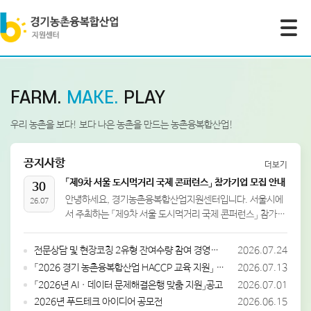
모바일 주 메뉴 열기
FARM.
MAKE.
PLAY
우리 농촌을 보다!
보다 나은 농촌을 만드는 농촌융복합산업!
공지사항
더보기
「제9차 서울 도시먹거리 국제 콘퍼런스」 참가기업 모집 안내
30
안녕하세요, 경기농촌융복합산업지원센터입니다. 서울시에
26.07
서 주최하는 「제9차 서울 도시먹거리 국제 콘퍼런스」 참가기
업 모집을 안내 드립니다. 본 행사는 국내외 전문가와 유관기
관, 기업 등이 한자리에 모여 지속가능한 먹거리 정책과 미래
전문상담 및 현장코칭 2유형 잔여수량 참여 경영체 모집(마감)
2026.07.24
식문화를 논의하는 서울시 대표 국제 콘퍼런스입
「2026 경기 농촌융복합산업 HACCP 교육 지원」 참여자 모집 공고
2026.07.13
「2026년 AI · 데이터 문제해결은행 맞춤 지원」공고
2026.07.01
2026년 푸드테크 아이디어 공모전
2026.06.15