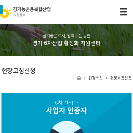
모바일 주 메뉴 열기
살기좋은 도시, 활짝 웃는 농촌
경기 6차산업 활성화 지원센터
현장코칭신청
현장코칭
현장코칭신청
6차 산업화
사업자 인증자