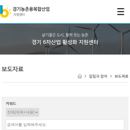
모바일 주 메뉴 열기
살기좋은 도시, 활짝 웃는 농촌
경기 6차산업 활성화 지원센터
보도자료
알림과 참여
보도자료
키워드