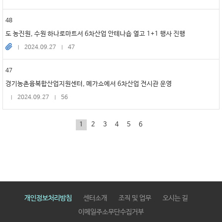
48
도 농진원, 수원 하나로마트서 6차산업 안테나숍 열고 1+1 행사 진행
2024.09.27
47
47
경기농촌융복합산업지원센터, 메가쇼에서 6차산업 전시관 운영
2024.09.27
56
1
2
3
4
5
6
개인정보처리방침
센터소개
조직 및 업무
오시는 길
이메일주소무단수집거부