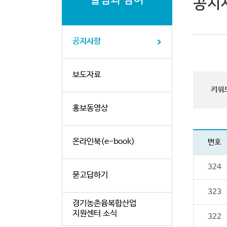
공지
공지사항
보도자료
키워
홍보동영상
온라인북(e-book)
번호
324
묻고답하기
323
경기농촌융복합산업
지원센터 소식
322