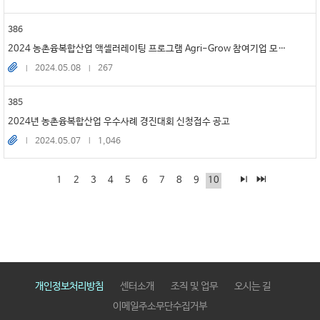
386
2024 농촌융복합산업 액셀러레이팅 프로그램 Agri-Grow 참여기업 모집 공고
2024.05.08
267
385
2024년 농촌융복합산업 우수사례 경진대회 신청접수 공고
2024.05.07
1,046
1
2
3
4
5
6
7
8
9
10
개인정보처리방침
센터소개
조직 및 업무
오시는 길
이메일주소무단수집거부